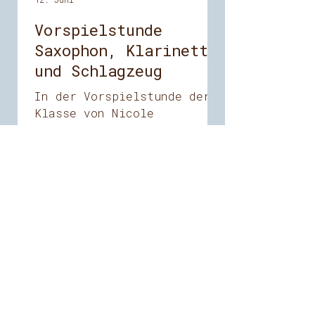
Vorspielstunde
Saxophon, Klarinette
und Schlagzeug
In der Vorspielstunde der
Klasse von Nicole
Brandstätter am 11. Juni
2026 war Saxophon,
Klarinette und auch
Schlagzeug zu hören!
Kontakt aufnehmen &
Loslegen
Musikschule Eisenerz
Kriechbaumweg 1
8790 Eisenerz