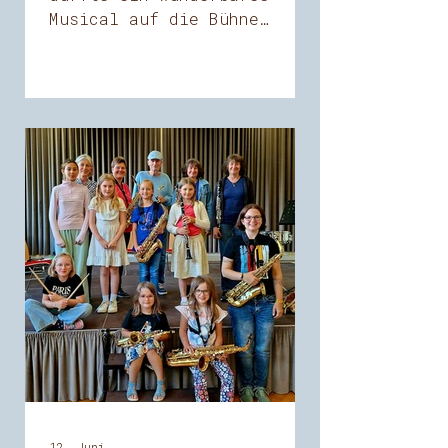
Musical auf die Bühne
bringen – mit großem Erfolg
und viel Begeisterung bei
allen Beteiligten. Ein
herzliches Dankeschön an
alle Mitwirkenden für ihren
Einsatz, ihre Spielfreude
und diesen besonderen
gemeinsamen Abend!
12. Juni