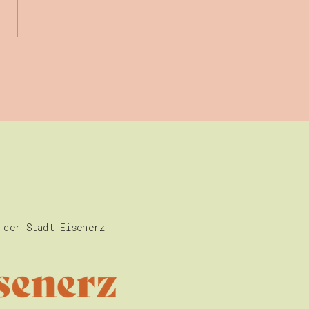
spielstunde
ophon, Klarinette
 Schlagzeug
 der Stadt Eisenerz