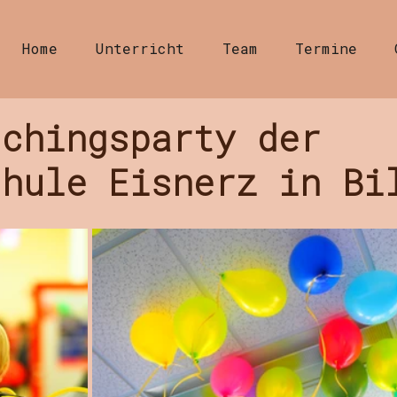
Home
Unterricht
Team
Termine
schingsparty der
chule Eisnerz in Bi