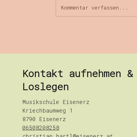
Kommentar verfassen...
Open Air -
Abschlussfest
Kontakt aufnehmen &
Loslegen
Musikschule Eisenerz
Kriechbaumweg 1
8790 Eisenerz
06508208258
christian.hartl@eisenerz.at