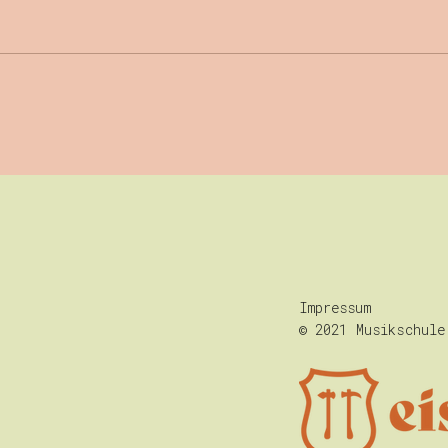
Musical "Die Schule
Vor
der magischen Tiere"
Sax
und
Impressum
© 2021 Musikschule